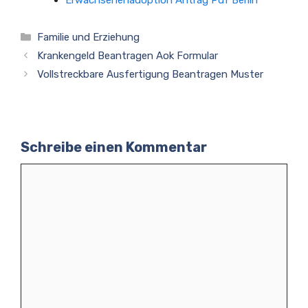
Erwachsenenadoption Antrag Pdf Berlin
Kategorien
Familie und Erziehung
Krankengeld Beantragen Aok Formular
Vollstreckbare Ausfertigung Beantragen Muster
Schreibe einen Kommentar
Kommentar